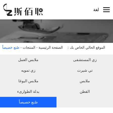
الصفحة الرئيسية
لغة
المنتجات
الأعمال
حول .
الأخبار .
الموقع الحالي الخاص بك：
الصفحة الرئيسية
-
المنتجات
-
صُنع خصيصاً
ربط
زي المستشفى
ملابس العمل
تي شيرت
زي تمويه
ملابس
ملابس اليوغا
القطن
بدلة الطوارىء
صُنع خصيصاً