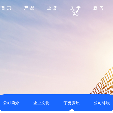
首 页
产 品
业 务
关 于
新 闻
公司简介
企业文化
荣誉资质
公司环境