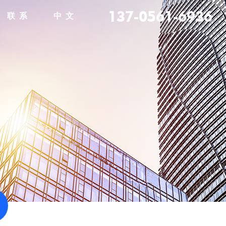
137-0561-6936
联 系
中 文