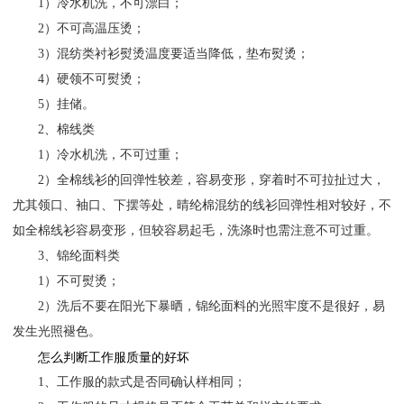
1）冷水机洗，不可漂白；
2）不可高温压烫；
3）混纺类衬衫熨烫温度要适当降低，垫布熨烫；
4）硬领不可熨烫；
5）挂储。
2、棉线类
1）冷水机洗，不可过重；
2）全棉线衫的回弹性较差，容易变形，穿着时不可拉扯过大，
尤其领口、袖口、下摆等处，晴纶棉混纺的线衫回弹性相对较好，不
如全棉线衫容易变形，但较容易起毛，洗涤时也需注意不可过重。
3、锦纶面料类
1）不可熨烫；
2）洗后不要在阳光下暴晒，锦纶面料的光照牢度不是很好，易
发生光照褪色。
怎么判断工作服质量的好坏
1、工作服的款式是否同确认样相同；