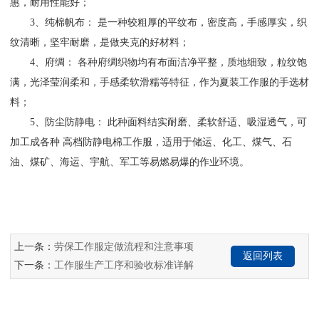
惠，耐用性能好；
3、纯棉帆布： 是一种较粗厚的平纹布，密度高，手感厚实，织
纹清晰，坚牢耐磨，是做夹克的好材料；
4、府绸： 各种府绸织物均有布面洁净平整，质地细致，粒纹饱
满，光泽莹润柔和，手感柔软滑糯等特征，作为夏装工作服的手选材
料；
5、防尘防静电： 此种面料结实耐磨、柔软舒适、吸湿透气，可
加工成各种 高档防静电棉工作服，适用于储运、化工、煤气、石
油、煤矿、海运、宇航、军工等易燃易爆的作业环境。
上一条：
劳保工作服定做流程和注意事项
返回列表
下一条：
工作服生产工序和验收标准详解